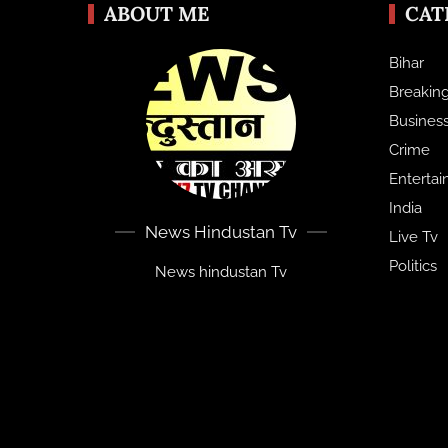
ABOUT ME
CAT
Bihar
Breakin
Busines
Crime
Enterta
India
News Hindustan Tv
Live Tv
Politics
News hindustan Tv