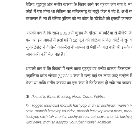
बेतिया: यूट्यूब और मनीष कश्यप के बिहार आने पर ग्रहण लग गया है. भ
कोर्ट में पेश होना था लेकिन वह तमिलनाडु के मदुरै जेल में बंद है. अभ
बरकरार है. ना ही बेतिया पुलिस को ना कोट के डीपीओ को इसकी जानकार
आपको बता दें कि साल 2020 में चुनाव के दौरान चनपटिया से बीजेपी व
गया था इस मामले में इसी महीने 12 जून को बिटिया सिविल कोर्ट में सु
सुपरिटेंडेंट ने वीडियो कांफ्रेंस के माध्यम से पेशी की बात कही थी इ
जानकारी नहीं मिल पाई हैं।
आपको बता दें कि विवादों में रहने वाला यूट्यूब पर मनीष कश्यप फिलहाल त
मझौलिया कांड संख्या 737/20 केस में उन्हें यहां पर लाया जाए उन्होंने 
भेजा था ताकि मनीष कश्यप का इस केस में फिजिकल हो सके तब जाकर इ
Posted in
Bihar
,
Breaking News
,
Crime
,
Politics
Tagged
journalist manish kashyap
,
manish kashyap
,
manish k
case
,
manish kashyap ka video
,
manish kashyap latest news
,
mani
kashyap sach tak
,
manish kashyap sach tak news
,
manish kashyap
viral news
,
manish kasyap
,
youtuber manish kashyap