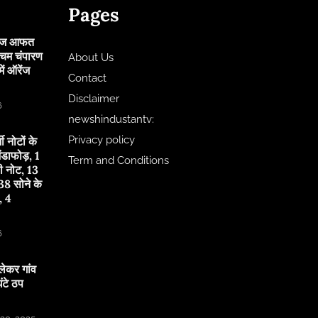
Pages
 आज आफत
चिम चंपारण
About Us
ं ऑरेंज
Contact
Disclaimer
6
newshindustantv:
Privacy policy
जी नोटों के
ंडाफोड़, 1
Term and Conditions
ी नोट, 13
8 सोने के
, 4
6
लेकर गांव
टे ठप