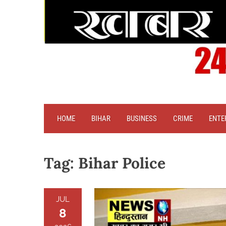
HOME
BIHAR
BUSINESS
CRIME
ENTE
Tag:
Bihar Police
JUL
8