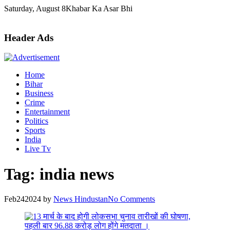
Skip
Saturday, August 8
Khabar Ka Asar Bhi
to
content
Header Ads
Home
Bihar
Business
Crime
Entertainment
Politics
Sports
India
Live Tv
Tag:
india news
Feb
24
2024
by
News Hindustan
No Comments