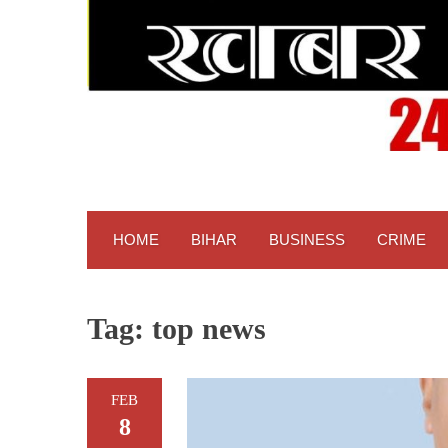
HOME
BIHAR
BUSINESS
CRIME
Tag:
top news
FEB
8