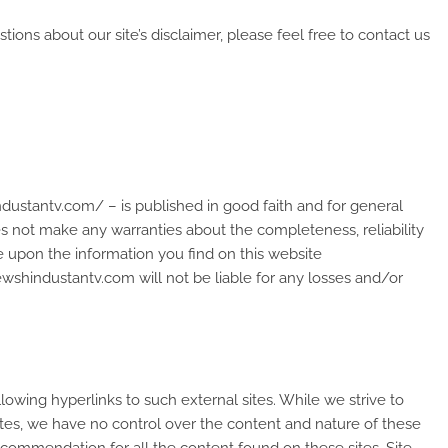
ions about our site’s disclaimer, please feel free to contact us
ndustantv.com/ – is published in good faith and for general
 not make any warranties about the completeness, reliability
e upon the information you find on this website
newshindustantv.com will not be liable for any losses and/or
lowing hyperlinks to such external sites. While we strive to
sites, we have no control over the content and nature of these
recommendation for all the content found on these sites. Site