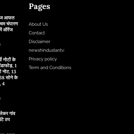
Pages
 आज आफत
चिम चंपारण
About Us
ं ऑरेंज
Contact
Disclaimer
6
newshindustantv:
Privacy policy
जी नोटों के
ंडाफोड़, 1
Term and Conditions
ी नोट, 13
8 सोने के
, 4
6
लेकर गांव
टे ठप