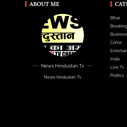
ABOUT ME
CAT
Bihar
Breakin
Busines
Crime
Enterta
India
News Hindustan Tv
Live Tv
Politics
News hindustan Tv