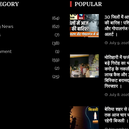
EGORY
POPULAR
30 जिलों में
(64)
की बारिश ! पश्
g News
(62)
और गोपालगंज मे
अलर्ट ।
s
(7)
(38)
July 9, 202
inment
(1)
मोतिहारी में फर्
(59)
बड़े गिरोह का भ
(2)
करोड़ के नकल
लाख कैश और 3
(25)
बिस्किट बरामद
गिरफ्तार ।
July 8, 202
बेतिया शहर से 
तक आज चार घं
रहेगी बिजली ।