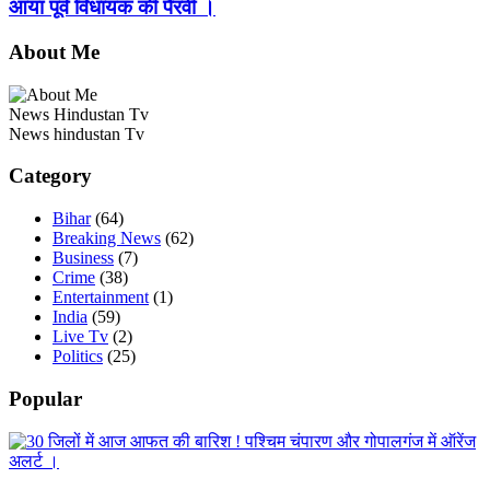
आया पूर्व विधायक की पैरवी ।
About Me
News Hindustan Tv
News hindustan Tv
Category
Bihar
(64)
Breaking News
(62)
Business
(7)
Crime
(38)
Entertainment
(1)
India
(59)
Live Tv
(2)
Politics
(25)
Popular