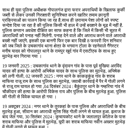
साथ ही युवा पुलिस अधीक्षक गोपालगंज द्वारा फरार अपराधियों के खिलाफ कुर्की
जब्ती से लेकर उनकी गिरफ़्तारी सुनिश्चित करने खातिर तमाम क़ानूनी
प्रक्रियाओं का पालन किया जा रह है.साथ ही ज़रायाम पेशा लोगों को स्पष्ट
सन्देश दिया जा रहा है की पुलिस किसी भी हाल में उन्हें बख्शने के मूड में नहीं है.
पुलिस कप्तान अवधेश दीक्षित का साफ कहना है कि जिले में किसी भी सूरत में
अपराधियों को पनाह नहीं मिलेगी. पनाह देने वाले और अपराध करने वाले अपराधी
बख्शे नहीं जाएंगे. इसकी एक बानगी फिर एक बार दिखी 8 फरवरी दिन शनिवार
को जब जिले के उचकागांव थाना क्षेत्र के भगवान टोला के रहनेवाले गैंगेस्टर
मनीष यादव को गोपालपुर थाने के रामपुर खुर्द गांव में एसटीएफ के साथ हुए
मुठभेड़ मार गिराया गया ।
19 जनवरी 2025 : उचकागांव थाने के वृंदावन गांव के पास पूर्व मुखिया अरविंद
यादव की हत्या के आरोपी अभिषेक यादव के साथ पुलिस का मुठभेड़, अभिषेक
को लगी गोली, 02 जनवरी 2025 : नगर थाने के काकड़कुंड गांव के शराब
माफिया राजू राम के साथ पुलिस का मुठभेड़, जवाबी कार्रवाई में पैर में गोली लगने
से राजू राम घायल हो गया ,04 दिसंबर 2024 : बैकुंठपुर थाने के गम्हरिया गांव में
चौकीदार की हत्या के आरोपी विकेस राय और पुलिस के बीच मुठभेड़ हुआ. पुलिस
की गोली से विवेक घायल हो गया ।
19 अक्टूबर 2024 : नगर थाने के तुरकहां के पास पुलिस और अपराधियों के बीच
मुठभेड़ हुआ, सीवान का अपराधी सुरेश सिंह गोली लगने से घायल हुआ. इलाज के
बाद जेल गया, 30 सितंबर 2024 : कुचायकोट थाने के जलालपुर कॉलेज के पास
शराब माफिया और पुलिस में मुठभेड़, यूपी का शराब माफिया नवीन अख्तर मुठभेड़
में गोली लगने से घायल हुआ ।