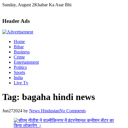
Skip
Sunday, August 2
Khabar Ka Asar Bhi
to
content
Header Ads
Home
Bihar
Business
Crime
Entertainment
Politics
Sports
India
Live Tv
Tag:
bagaha hindi news
Jun
27
2024
by
News Hindustan
No Comments