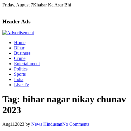
Skip
Friday, August 7
Khabar Ka Asar Bhi
to
content
Header Ads
Home
Bihar
Business
Crime
Entertainment
Politics
Sports
India
Live Tv
Tag:
bihar nagar nikay chunav
2023
Aug
11
2023
by
News Hindustan
No Comments