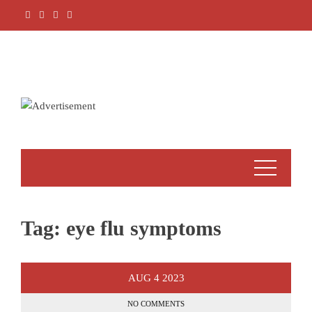
Skip
to
content
Tag:
eye flu symptoms
AUG
4
2023
NO COMMENTS