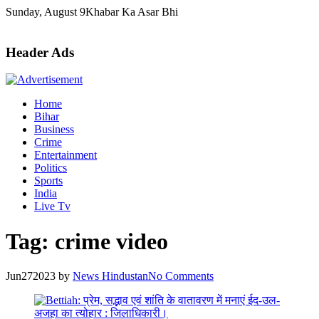
Skip
Sunday, August 9
Khabar Ka Asar Bhi
to
content
Header Ads
Home
Bihar
Business
Crime
Entertainment
Politics
Sports
India
Live Tv
Tag:
crime video
Jun
27
2023
by
News Hindustan
No Comments