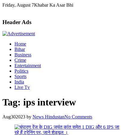
Skip
Friday, August 7
Khabar Ka Asar Bhi
to
content
Header Ads
Home
Bihar
Business
Crime
Entertainment
Politics
Sports
India
Live Tv
Tag:
ips interview
Aug
30
2023
by
News Hindustan
No Comments