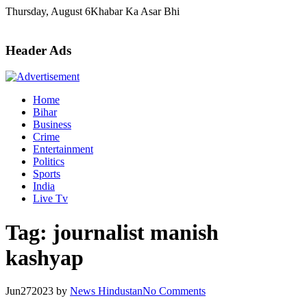
Skip
Thursday, August 6
Khabar Ka Asar Bhi
to
content
Header Ads
Home
Bihar
Business
Crime
Entertainment
Politics
Sports
India
Live Tv
Tag:
journalist manish
kashyap
Jun
27
2023
by
News Hindustan
No Comments