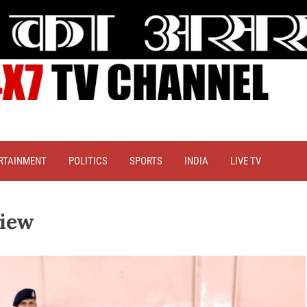
RTAINMENT
POLITICS
SPORTS
INDIA
LIVE TV
view