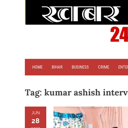
HOME
BIHAR
BUSINESS
CRIME
ENTE
Tag:
kumar ashish inter
JUN
28