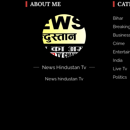
ABOUT ME
CAT
Bihar
Breakin
Busines
Crime
Enterta
India
News Hindustan Tv
Live Tv
Politics
News hindustan Tv