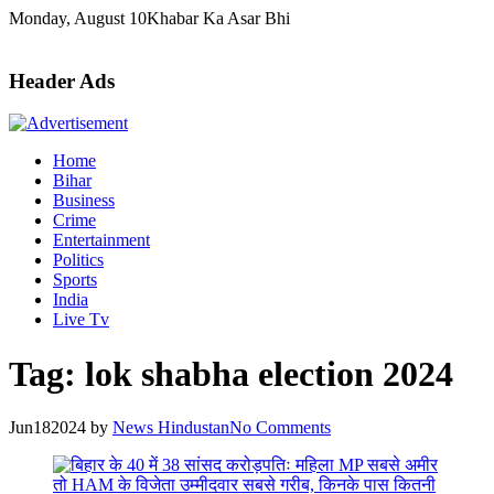
Skip
Monday, August 10
Khabar Ka Asar Bhi
to
content
Header Ads
Home
Bihar
Business
Crime
Entertainment
Politics
Sports
India
Live Tv
Tag:
lok shabha election 2024
Jun
18
2024
by
News Hindustan
No Comments