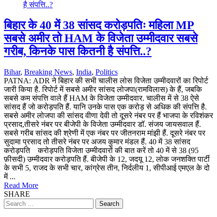
बिहार के 40 में 38 सांसद करोड़पतिः महिला MP
सबसे अमीर तो HAM के विजेता उम्मीदवार सबसे
गरीब, किनके पास कितनी है संपत्ति..?
Bihar
,
Breaking News
,
India
,
Politics
PATNA: ADR ने बिहार की सभी चालीस लोस विजेता उम्मीदवारों का रिपोर्ट
जारी किया है. रिपोर्ट में सबसे अमीर सांसद लोजपा(रामविलास) के हैं, जबकि
सबसे कम संपत्ति वाले हैं HAM के विजेता उम्मीदवार. चालीस में से 38 ऐसे
सांसद हैं जो करोड़पति हैं. यानि उनके पास एक करोड़ से अधिक की संपत्ति है.
सबसे अमीर लोजपा की सांसद वीणा देवी तो दूसरे नंबर पर हैं भाजपा के रविशंकर
प्रसाद,तीसरे नंबर पर बीजेपी के विजेता उम्मीदवार डॉ. संजय जायसवाल हैं.
सबसे गरीब सांसद की श्रेणी में एक नंबर पर जीतनराम मांझी हैं. दूसरे नंबर पर
सुदामा प्रसाद तो तीसरे नंबर पर अजय कुमार मंडल हैं. 40 में 38 सांसद
करोड़पति करोड़पति विजेता उम्मीदवारों की बात करें तो 40 में से 38 (95
फ़ीसदी) उम्मीदवार करोड़पति हैं. बीजेपी के 12, जदयू 12, लोक जनशक्ति पार्टी
के सभी 5, राजद के सभी चार, कांग्रेस तीन, निर्दलीय 1, सीपीआई एमएल के दो
में ...
Read More
SHARE
Search
for: