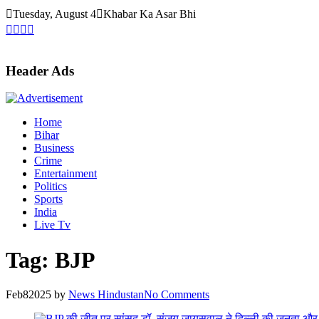
Skip
Tuesday, August 4
Khabar Ka Asar Bhi
to
content
Header Ads
Home
Bihar
Business
Crime
Entertainment
Politics
Sports
India
Live Tv
Tag:
BJP
Feb
8
2025
by
News Hindustan
No Comments