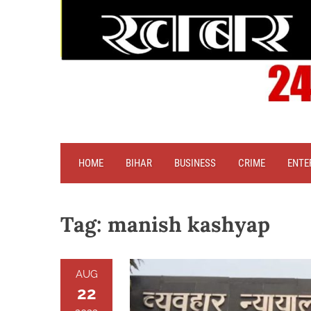
HOME
BIHAR
BUSINESS
CRIME
ENTE
Tag:
manish kashyap
AUG
22