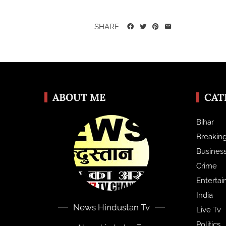
SHARE
ABOUT ME
CAT
Bihar
Breakin
Busines
Crime
Enterta
India
News Hindustan Tv
Live Tv
Politics