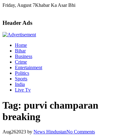
Skip
Friday, August 7
Khabar Ka Asar Bhi
to
content
Header Ads
Home
Bihar
Business
Crime
Entertainment
Politics
Sports
India
Live Tv
Tag:
purvi champaran
breaking
Aug
26
2023
by
News Hindustan
No Comments