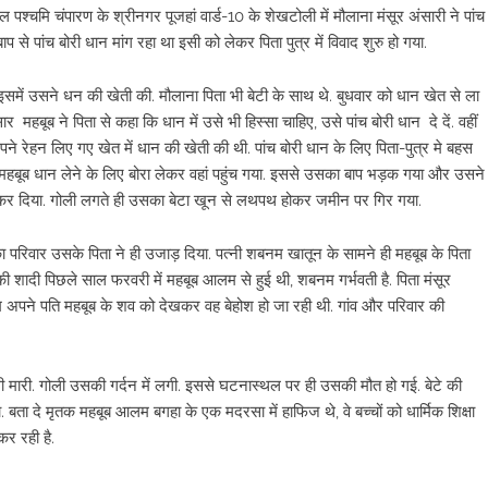
ल पश्चमि चंपारण के श्रीनगर पूजहां वार्ड-10 के शेखटोली में मौलाना मंसूर अंसारी ने पांच
े पांच बोरी धान मांग रहा था इसी को लेकर पिता पुत्र में विवाद शुरु हो गया.
इसमें उसने धन की खेती की. मौलाना पिता भी बेटी के साथ थे. बुधवार को धान खेत से ला
 महबूब ने पिता से कहा कि धान में उसे भी हिस्सा चाहिए, उसे पांच बोरी धान दे दें. वहीं
ने रेहन लिए गए खेत में धान की खेती की थी. पांच बोरी धान के लिए पिता-पुत्र मे बहस
टा महबूब धान लेने के लिए बोरा लेकर वहां पहुंच गया. इससे उसका बाप भड़क गया और उसने
 कर दिया. गोली लगते ही उसका बेटा खून से लथपथ होकर जमीन पर गिर गया.
 परिवार उसके पिता ने ही उजाड़ दिया. पत्नी शबनम खातून के सामने ही महबूब के पिता
शादी पिछले साल फरवरी में महबूब आलम से हुई थी, शबनम गर्भवती है. पिता मंसूर
म अपने पति महबूब के शव को देखकर वह बेहोश हो जा रही थी. गांव और परिवार की
ोली मारी. गोली उसकी गर्दन में लगी. इससे घटनास्थल पर ही उसकी मौत हो गई. बेटे की
 बता दे मृतक महबूब आलम बगहा के एक मदरसा में हाफिज थे, वे बच्चों को धार्मिक शिक्षा
कर रही है.