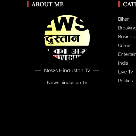
ABOUT ME
CAT
Bihar
Breakin
Busines
Crime
Enterta
India
News Hindustan Tv
Live Tv
Politics
News hindustan Tv