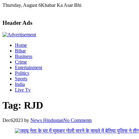
Skip
Thursday, August 6
Khabar Ka Asar Bhi
to
content
Header Ads
Home
Bihar
Business
Crime
Entertainment
Politics
Sports
India
Live Tv
Tag:
RJD
Dec
6
2023
by
News Hindustan
No Comments