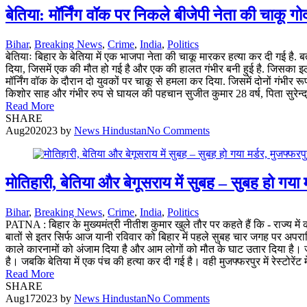
बेतिया: मॉर्निंग वॉक पर निकले बीजेपी नेता की चाकू गो
Bihar
,
Breaking News
,
Crime
,
India
,
Politics
बेतियाः बिहार के बेतिया में एक भाजपा नेता की चाकू मारकर हत्या कर दी गई है.
दिया, जिसमें एक की मौत हो गई है और एक की हालत गंभीर बनी हुई है. जिसका इला
मॉर्निंग वॉक के दौरान दो युवकों पर चाकू से हमला कर दिया. जिसमें दोनों गंभी
किशोर साह और गंभीर रुप से घायल की पहचान सुजीत कुमार 28 वर्ष, पिता सुरेन्द्र 
Read More
SHARE
Aug
20
2023
by
News Hindustan
No Comments
मोतिहारी, बेतिया और बेगूसराय में सुबह – सुबह हो गया 
Bihar
,
Breaking News
,
Crime
,
India
,
Politics
PATNA : बिहार के मुख्यमंत्री नीतीश कुमार खुले तौर पर कहते हैं कि - राज्य मे
बातों से इतर सिर्फ आज यानी रविवार को बिहार में पहले सुबह चार जगह पर अपराध
काले कारनामों को अंजाम दिया है और आम लोगों को मौत के घाट उतार दिया है। जहां
है। जबकि बेतिया में एक पंच की हत्या कर दी गई है। वही मुजफ्फरपुर में रेस्टोरेंट
Read More
SHARE
Aug
17
2023
by
News Hindustan
No Comments