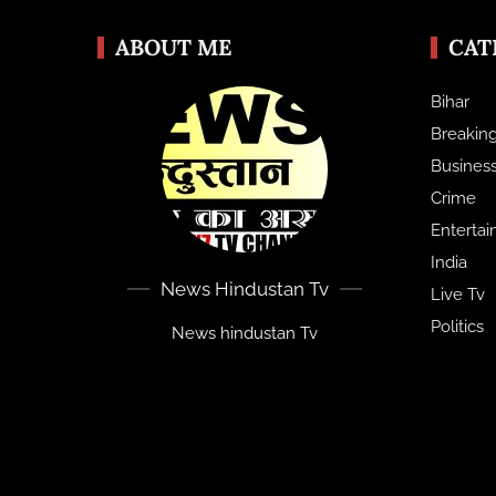
ABOUT ME
CAT
Bihar
Breakin
Busines
Crime
Enterta
India
News Hindustan Tv
Live Tv
Politics
News hindustan Tv